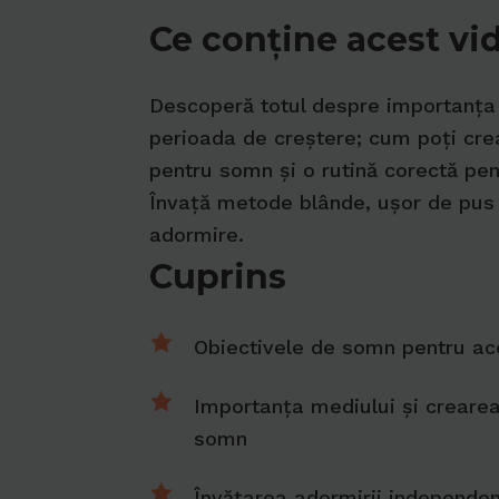
Ce conţine acest vi
Descoperă totul despre importanța 
perioada de creștere; cum poți cr
pentru somn și o rutină corectă pent
Învață metode blânde, ușor de pus 
adormire.
Cuprins
Obiectivele de somn pentru ac
Importanța mediului și crearea
somn
Învățarea adormirii independen