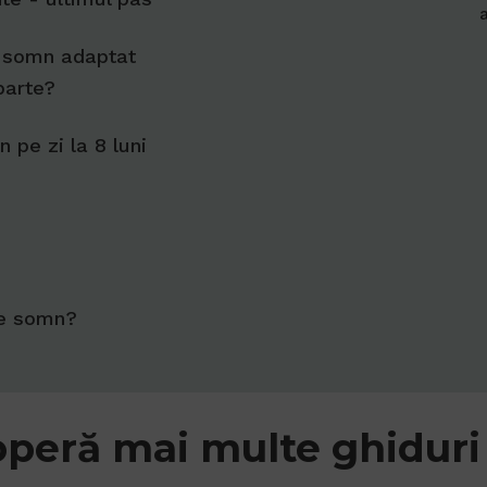
 somn adaptat
 parte?
 pe zi la 8 luni
de somn?
peră mai multe ghiduri