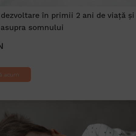
dezvoltare în primii 2 ani de viață ș
 asupra somnului
N
ă acum