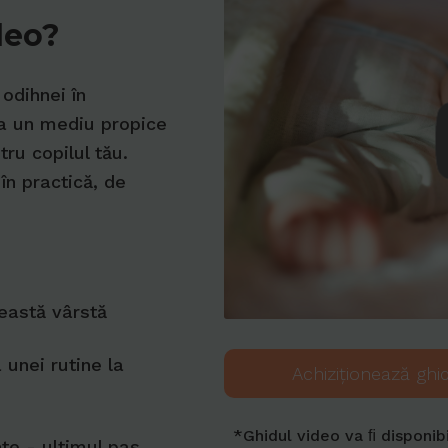
deo?
odihnei în
ea un mediu propice
ru copilul tău.
în practică, de
eastă vârstă
 unei rutine la
Achiziționează ghi
*Ghidul video va ﬁ disponibi
te - ultimul pas