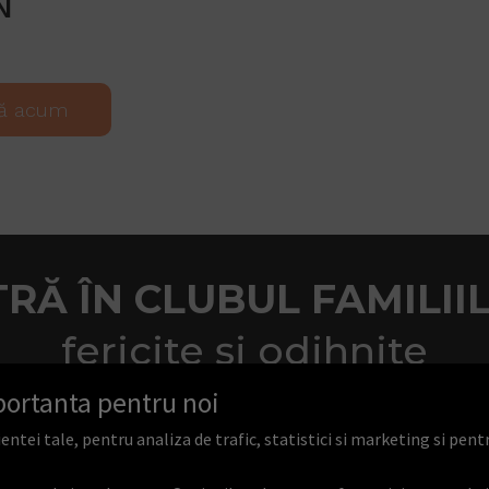
N
ă acum
TRĂ ÎN CLUBUL FAMILII
fericite și odihnite
portanta pentru noi
ei tale, pentru analiza de trafic, statistici si marketing si pentr