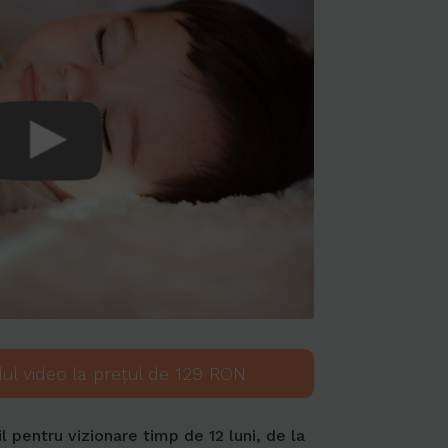
dul video la prețul de 129 RON
l pentru vizionare timp de 12 luni, de la