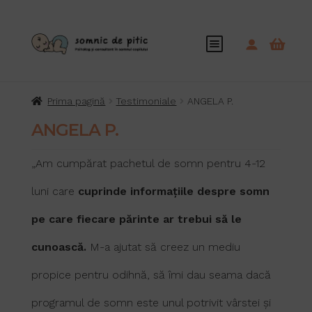
Acasă
Prima pagină
Testimoniale
ANGELA P.
Extinde
Somnul lui Bebe
ANGELA P.
meniul
copil
Extinde
Ghiduri
„Am cumpărat pachetul de somn pentru 4-12
meniul
copil
luni care
cuprinde informațiile despre somn
Extinde
Servicii
meniul
pe care fiecare părinte ar trebui să le
copil
Blog
cunoască.
M-a ajutat să creez un mediu
Despre Mine
propice pentru odihnă, să îmi dau seama dacă
programul de somn este unul potrivit vârstei și
Contact