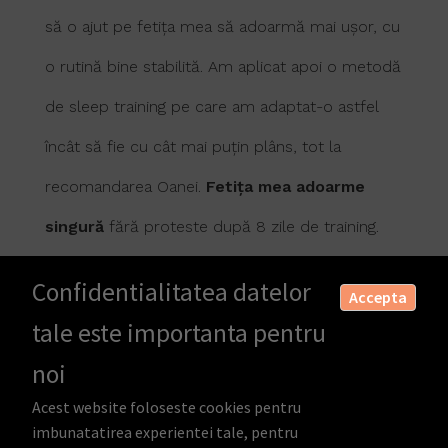
să o ajut pe fetița mea să adoarmă mai ușor, cu
o rutină bine stabilită. Am aplicat apoi o metodă
de sleep training pe care am adaptat-o astfel
încât să fie cu cât mai puțin plâns, tot la
recomandarea Oanei.
Fetița mea adoarme
singură
fără proteste după 8 zile de training.
Recomand pachetele și informațiile de pe
Confidentialitatea datelor
Accepta
Somnic de Pitic.”
tale este importanta pentru
noi
Acest website foloseste cookies pentru
imbunatatirea experientei tale, pentru